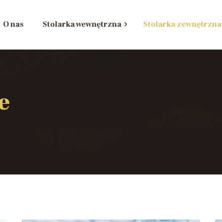
O nas
Stolarka wewnętrzna
Stolarka zewnętrzna
e